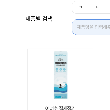
ㄱ
ㄴ
제품별 검색
이너수 질세정기