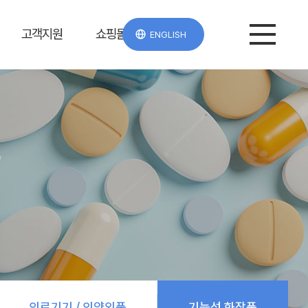
고객지원
쇼핑몰
ENGLISH
e
의료기기 / 의약외품
기능성 화장품