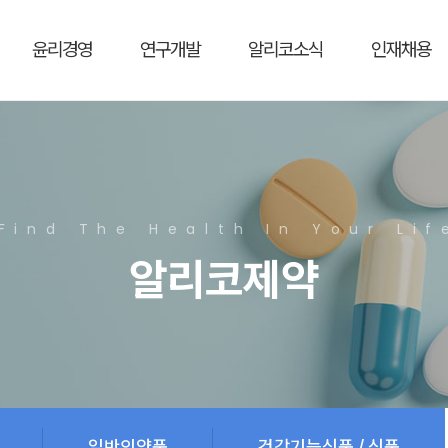
윤리경영
연구개발
알리코소식
인재채용
Find The Health In Your Lif
알리코제약
일반의약품
건강기능식품 / 식품