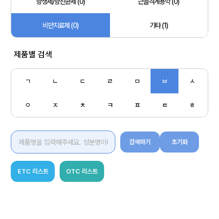
항생제/항진균제 (0)
근골격계용약 (0)
비만치료제 (0)
기타 (1)
제품별 검색
ㄱ
ㄴ
ㄷ
ㄹ
ㅁ
ㅂ
ㅅ
ㅇ
ㅈ
ㅊ
ㅋ
ㅍ
ㅌ
ㅎ
검색하기
초기화
ETC 리스트
OTC 리스트