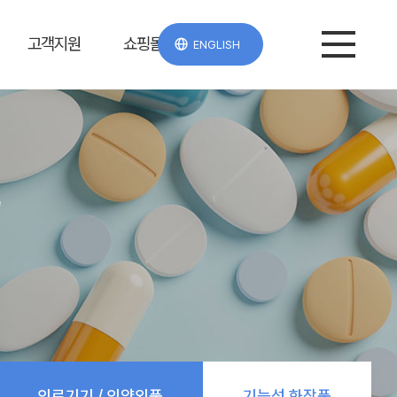
고객지원
쇼핑몰
ENGLISH
e
의료기기 / 의약외품
기능성 화장품