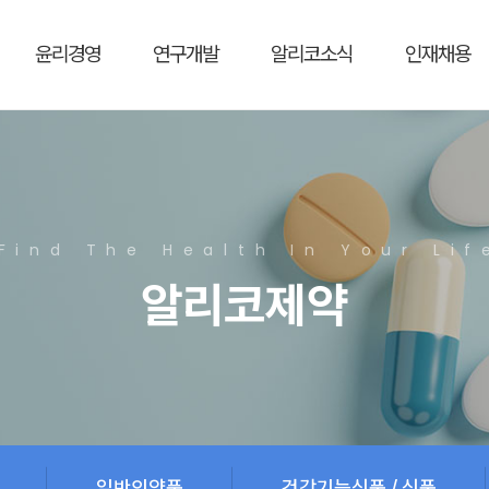
윤리경영
연구개발
알리코소식
인재채용
Find The Health In Your Lif
알리코제약
일반의약품
건강기능식품 / 식품