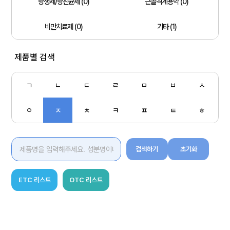
항생제/항진균제 (0)
근골격계용약 (0)
비만치료제 (0)
기타 (1)
제품별 검색
ㄱ
ㄴ
ㄷ
ㄹ
ㅁ
ㅂ
ㅅ
ㅇ
ㅈ
ㅊ
ㅋ
ㅍ
ㅌ
ㅎ
검색하기
초기화
ETC 리스트
OTC 리스트