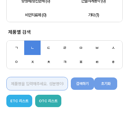
항생제/항진균제 (0)
근골격계용약 (0)
비만치료제 (0)
기타 (1)
제품별 검색
ㄱ
ㄴ
ㄷ
ㄹ
ㅁ
ㅂ
ㅅ
ㅇ
ㅈ
ㅊ
ㅋ
ㅍ
ㅌ
ㅎ
검색하기
초기화
ETC 리스트
OTC 리스트