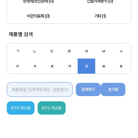
항생제/항진균제 (0)
근골격계용약 (0)
비만치료제 (0)
기타 (1)
제품별 검색
ㄱ
ㄴ
ㄷ
ㄹ
ㅁ
ㅂ
ㅅ
ㅇ
ㅈ
ㅊ
ㅋ
ㅍ
ㅌ
ㅎ
검색하기
초기화
ETC 리스트
OTC 리스트