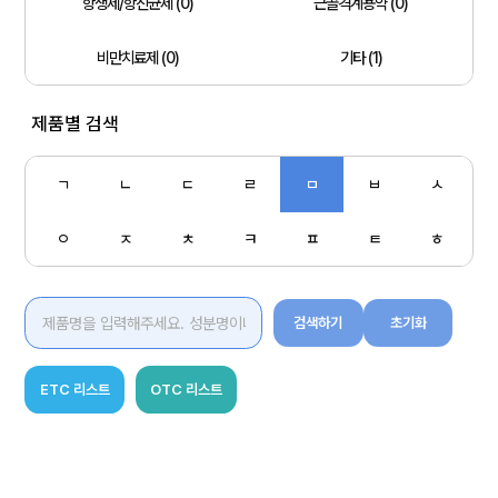
항생제/항진균제 (0)
근골격계용약 (0)
비만치료제 (0)
기타 (1)
제품별 검색
ㄱ
ㄴ
ㄷ
ㄹ
ㅁ
ㅂ
ㅅ
ㅇ
ㅈ
ㅊ
ㅋ
ㅍ
ㅌ
ㅎ
검색하기
초기화
ETC 리스트
OTC 리스트