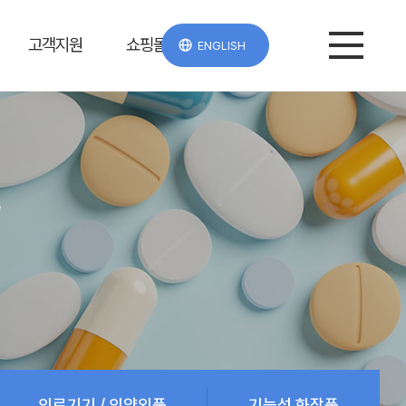
고객지원
쇼핑몰
ENGLISH
e
의료기기 / 의약외품
기능성 화장품