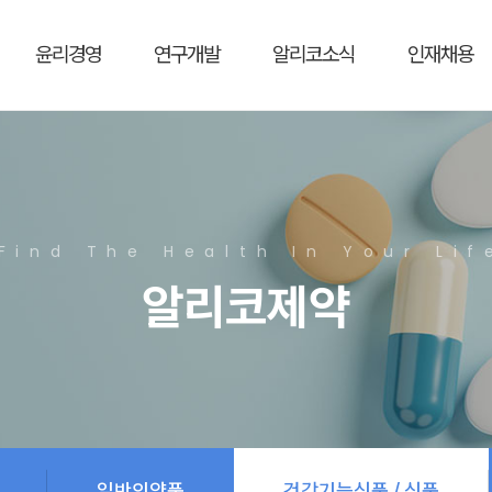
윤리경영
연구개발
알리코소식
인재채용
Find The Health In Your Lif
알리코제약
일반의약품
건강기능식품 / 식품