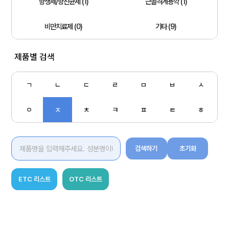
항생제/항진균제 (1)
근골격계용약 (1)
비만치료제 (0)
기타 (9)
제품별 검색
ㄱ
ㄴ
ㄷ
ㄹ
ㅁ
ㅂ
ㅅ
ㅇ
ㅈ
ㅊ
ㅋ
ㅍ
ㅌ
ㅎ
검색하기
초기화
ETC 리스트
OTC 리스트