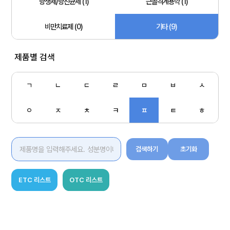
항생제/항진균제 (1)
근골격계용약 (1)
비만치료제 (0)
기타 (9)
제품별 검색
ㄱ
ㄴ
ㄷ
ㄹ
ㅁ
ㅂ
ㅅ
ㅇ
ㅈ
ㅊ
ㅋ
ㅍ
ㅌ
ㅎ
검색하기
초기화
ETC 리스트
OTC 리스트