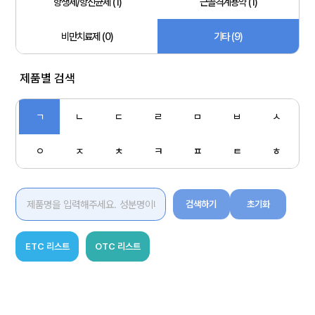
항생제/항진균제 (1)
근골격계용약 (1)
비만치료제 (0)
기타 (9)
제품별 검색
ㄱ
ㄴ
ㄷ
ㄹ
ㅁ
ㅂ
ㅅ
ㅇ
ㅈ
ㅊ
ㅋ
ㅍ
ㅌ
ㅎ
검색하기
초기화
ETC 리스트
OTC 리스트