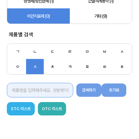
항생제/항진균제 (1)
근골격계용약 (1)
비만치료제 (0)
기타 (9)
제품별 검색
ㄱ
ㄴ
ㄷ
ㄹ
ㅁ
ㅂ
ㅅ
ㅇ
ㅈ
ㅊ
ㅋ
ㅍ
ㅌ
ㅎ
검색하기
초기화
ETC 리스트
OTC 리스트