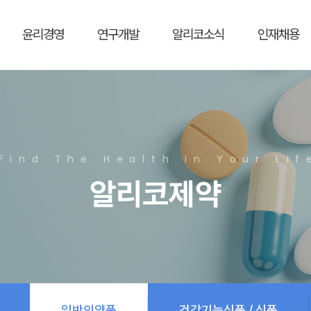
윤리경영
연구개발
알리코소식
인재채용
Find The Health In Your Lif
알리코제약
일반의약품
건강기능식품 / 식품