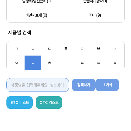
항생제/항진균제 (1)
근골격계용약 (1)
비만치료제 (0)
기타 (9)
제품별 검색
ㄱ
ㄴ
ㄷ
ㄹ
ㅁ
ㅂ
ㅅ
ㅇ
ㅈ
ㅊ
ㅋ
ㅍ
ㅌ
ㅎ
검색하기
초기화
ETC 리스트
OTC 리스트