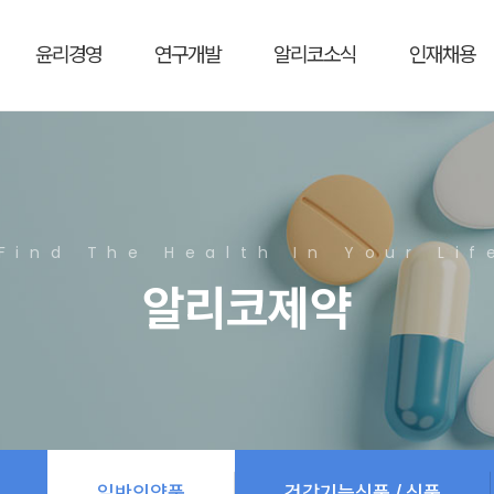
윤리경영
연구개발
알리코소식
인재채용
Find The Health In Your Lif
알리코제약
일반의약품
건강기능식품 / 식품